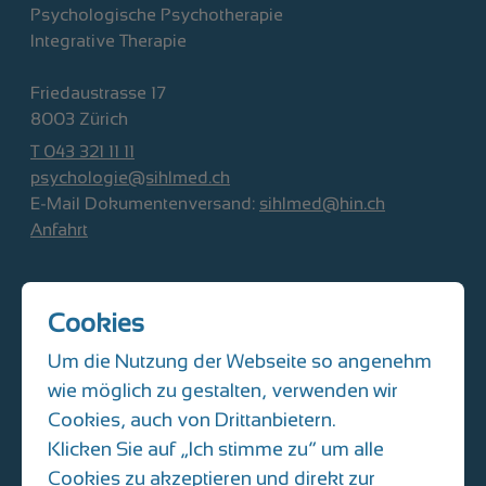
Psychologische Psychotherapie
Integrative Therapie
Friedaustrasse 17
8003 Zürich
T 043 321 11 11
psychologie@sihlmed.ch
E-Mail Dokumentenversand:
sihlmed@hin.ch
Anfahrt
SIHLMED Kinder- und Jugendmedizin
Cookies
Albisriederplatz 10
8004 Zürich
Um die Nutzung der Webseite so angenehm
T 044 493 31 61
wie möglich zu gestalten, verwenden wir
kinderarzt@sihlmed.ch
Cookies, auch von Drittanbietern.
E-Mail Dokumentenversand:
Klicken Sie auf „Ich stimme zu“ um alle
praxisalbisriederplatz@hin.ch
Cookies zu akzeptieren und direkt zur