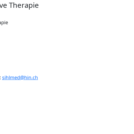
ve Therapie
apie
:
sihlmed@hin.ch