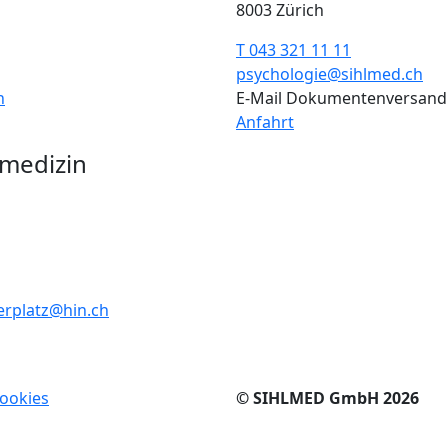
8003 Zürich
T 043 321 11 11
psychologie@sihlmed.ch
h
E-Mail Dokumentenversand
Anfahrt
medizin
derplatz@hin.ch
ookies
© SIHLMED GmbH 2026