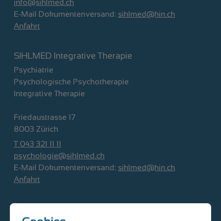
info@sihlmed.ch
E-Mail Dokumentenversand:
sihlmed@hin.ch
Anfahrt
SIHLMED Integrative Therapie
Psychiatrie
Psychologische Psychotherapie
Integrative Therapie
Friedaustrasse 17
8003 Zürich
T 043 321 11 11
psychologie@sihlmed.ch
E-Mail Dokumentenversand:
sihlmed@hin.ch
Anfahrt
SIHLMED Kinder- und Jugendmedizin