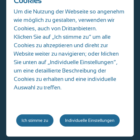
Cookies
Albisriederplatz 10
8004 Zürich
Um die Nutzung der Webseite so angenehm
T 044 493 31 61
wie möglich zu gestalten, verwenden wir
kinderarzt@sihlmed.ch
Cookies, auch von Drittanbietern.
E-Mail Dokumentenversand:
Klicken Sie auf „Ich stimme zu“ um alle
praxisalbisriederplatz@hin.ch
Cookies zu akzeptieren und direkt zur
Anfahrt
Website weiter zu navigieren; oder klicken
Sie unten auf „Individuelle Einstellungen“,
um eine detaillierte Beschreibung der
Disclaimer & Impressum & Datenschutz
Cookies
Cookies zu erhalten und eine individuelle
Auswahl zu treffen.
© SIHLMED GmbH 2026
Ich stimme zu
Individuelle Einstellungen