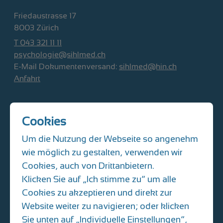
Friedaustrasse 17
8003 Zürich
T 043 321 11 11
psychologie@sihlmed.ch
E-Mail Dokumentenversand:
sihlmed@hin.ch
Anfahrt
SIHLMED Kinder- und Jugendmedizin
Cookies
Albisriederplatz 10
8004 Zürich
Um die Nutzung der Webseite so angenehm
T 044 493 31 61
wie möglich zu gestalten, verwenden wir
kinderarzt@sihlmed.ch
Cookies, auch von Drittanbietern.
E-Mail Dokumentenversand:
Klicken Sie auf „Ich stimme zu“ um alle
praxisalbisriederplatz@hin.ch
Cookies zu akzeptieren und direkt zur
Anfahrt
Website weiter zu navigieren; oder klicken
Sie unten auf „Individuelle Einstellungen“,