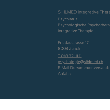
SIHLMED Integrative Ther
Psychiatrie
Psychologische Psychothera
Integrative Therapie
Friedaustrasse 17
8003 Zürich
T 043 321 11 11
psychologie@sihlmed.ch
E-Mail Dokumentenversand:
Anfahrt