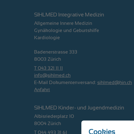
SIHLMED Integrative Medizin
Allgemeine Innere Medizin
Gynäkologie und Geburtshilfe
Kardiologie
Badenerstrasse 333
8003 Zürich
T 043 321 11 11
info@sihlmed.ch
E-Mail Dokumentenversand:
sihlmed@hin.ch
Anfahrt
SIHLMED Kinder- und Jugendmedizin
Albisriederplatz 10
8004 Zürich
Cookies
T 044 493 31 61