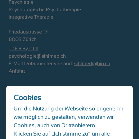
Psychiatrie
Psychologische Psychotherapie
Integrative Therapie
Friedaustrasse 17
8003 Zürich
T 043 321 11 11
psychologie@sihlmed.ch
E-Mail Dokumentenversand:
sihlmed@hin.ch
Anfahrt
SIHLMED Kinder- und Jugendmedizin
Cookies
Albisriederplatz 10
8004 Zürich
Um die Nutzung der Webseite so angenehm
T 044 493 31 61
wie möglich zu gestalten, verwenden wir
kinderarzt@sihlmed.ch
Cookies, auch von Drittanbietern.
E-Mail Dokumentenversand:
Klicken Sie auf „Ich stimme zu“ um alle
praxisalbisriederplatz@hin.ch